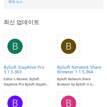
현재 뉴스
최신 업데이트
B
B
BySoft StayAlive Pro
BySoft Network Share
3.1.5.363
Browser 1.1.5.364
Editor's Review: BySoft
BySoft Network Share
StayAlive Pro BySoft StayAlive
Browser by BySoft is a
Pro is a reliable software
comprehensive software
application designed to
application that allows users
B
B
ensure the continuous and
to easily browse and manage
uninterrupted operation of
shared folders on their