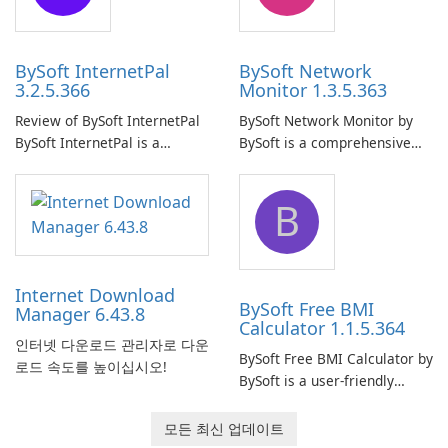
your computer system.
network.
BySoft InternetPal
BySoft Network
3.2.5.366
Monitor 1.3.5.363
Review of BySoft InternetPal
BySoft Network Monitor by
BySoft InternetPal is a
BySoft is a comprehensive
comprehensive software
network monitoring software
application designed to
designed to help businesses
B
monitor your internet
effectively manage their
connection and provide real-
network infrastructure.
time insights into its
performance.
Internet Download
BySoft Free BMI
Manager 6.43.8
Calculator 1.1.5.364
인터넷 다운로드 관리자로 다운
BySoft Free BMI Calculator by
로드 속도를 높이십시오!
BySoft is a user-friendly
software application
designed to help you
모든 최신 업데이트
calculate your Body Mass